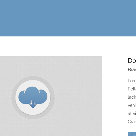
s
Do
Bra
Lore
Pell
laci
vehi
at v
Cras