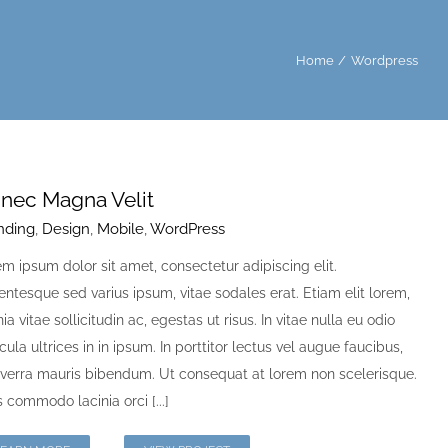
Home
Wordpress
nec Magna Velit
nding
,
Design
,
Mobile
,
WordPress
m ipsum dolor sit amet, consectetur adipiscing elit.
entesque sed varius ipsum, vitae sodales erat. Etiam elit lorem,
nia vitae sollicitudin ac, egestas ut risus. In vitae nulla eu odio
cula ultrices in in ipsum. In porttitor lectus vel augue faucibus,
iverra mauris bibendum. Ut consequat at lorem non scelerisque.
 commodo lacinia orci [...]