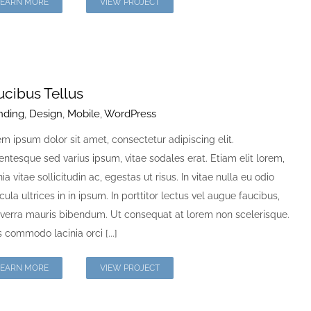
LEARN MORE
VIEW PROJECT
ucibus Tellus
nding
,
Design
,
Mobile
,
WordPress
m ipsum dolor sit amet, consectetur adipiscing elit.
entesque sed varius ipsum, vitae sodales erat. Etiam elit lorem,
nia vitae sollicitudin ac, egestas ut risus. In vitae nulla eu odio
cula ultrices in in ipsum. In porttitor lectus vel augue faucibus,
iverra mauris bibendum. Ut consequat at lorem non scelerisque.
 commodo lacinia orci [...]
LEARN MORE
VIEW PROJECT