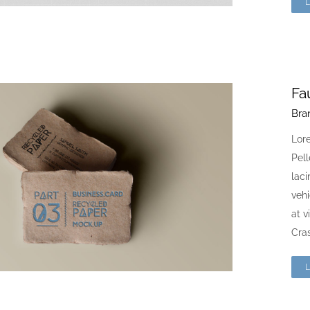
Fa
Bra
Lore
Pell
laci
vehi
at v
Cras